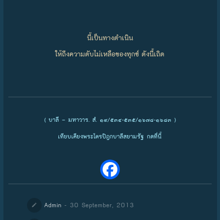
นี้เป็นทางดำเนิน
ให้ถึงความดับไม่เหลือของทุกข์ ดังนี้เถิด
( บาลี – มหาวาร. สํ. ๑๙/๕๓๔-๕๓๕/๑๖๗๘-๑๖๘๓ )
เทียบเคียงพระไตรปิฎกบาลีสยามรัฐ กดที่นี้
- 30 September, 2013
Admin