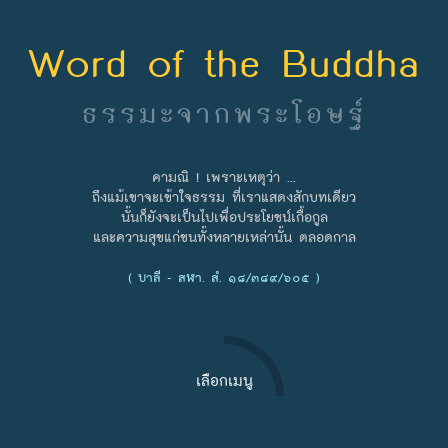
Word of the Buddha
ธรรมะจากพระโอษฐ์
คามณิ ! เพราะเหตุว่า ...
ถึงแม้เขาจะเข้าใจธรรม ที่เราแสดงสักบทเดียว
นั้นก็ยังจะเป็นไปเพื่อประโยชน์เกื้อกูล
และความสุขแก่ชนทั้งหลายเหล่านั้น ตลอดกาล
( บาลี - สฬา. สํ. ๑๘/๓๘๙/๖๐๕ )
เลือกเมนู