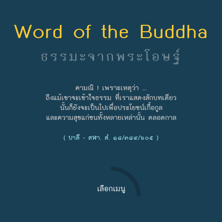
Word of the Buddha
ธรรมะจากพระโอษฐ์
คามณิ ! เพราะเหตุว่า ...
ถึงแม้เขาจะเข้าใจธรรม ที่เราแสดงสักบทเดียว
นั้นก็ยังจะเป็นไปเพื่อประโยชน์เกื้อกูล
และความสุขแก่ชนทั้งหลายเหล่านั้น ตลอดกาล
( บาลี - สฬา. สํ. ๑๘/๓๘๙/๖๐๕ )
เลือกเมนู