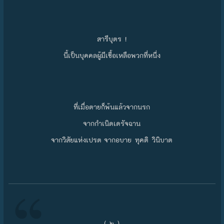
สารีบุตร !
นี้เป็นบุคคลผู้มีเชื้อเหลือพวกที่หนึ่ง
ที่เมื่อตายก็พ้นแล้วจากนรก
จากกำเนิดเดรัจฉาน
จากวิสัยแห่งเปรต จากอบาย ทุคติ วินิบาต
( ๒ )