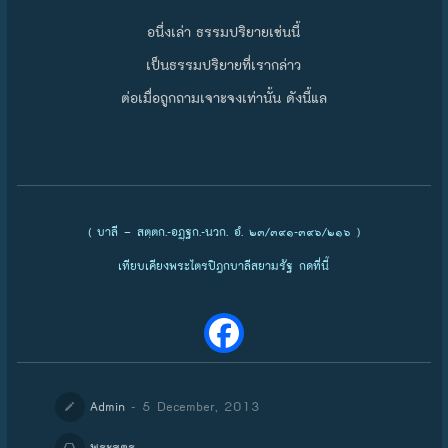
อนึ่งเล่า ธรรมปริยายเช่นนี้
เป็นธรรมปริยายที่เรากล่าว
ต่อเมื่อถูกถามเจาะจงเท่านั้น ดังนี้แล
( บาลี – สตฺตก.-อฏฺฐก.-นวก. อํ. ๒๓/๓๙๑-๓๙๖/๒๑๖ )
เทียบเคียงพระไตรปิฎกบาลีสยามรัฐ กดที่นี้
- 5 December, 2013
Admin