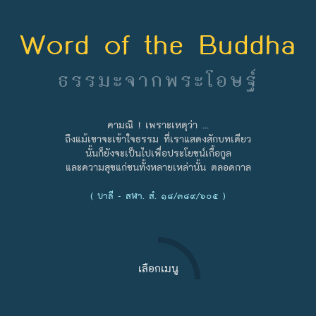
Word of the Buddha
ธรรมะจากพระโอษฐ์
คามณิ ! เพราะเหตุว่า ...
ถึงแม้เขาจะเข้าใจธรรม ที่เราแสดงสักบทเดียว
นั้นก็ยังจะเป็นไปเพื่อประโยชน์เกื้อกูล
และความสุขแก่ชนทั้งหลายเหล่านั้น ตลอดกาล
( บาลี - สฬา. สํ. ๑๘/๓๘๙/๖๐๕ )
เลือกเมนู