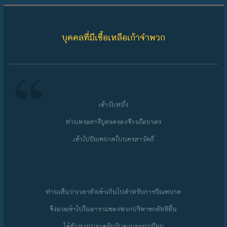
Skip to content
บุคคลที่มีเชื้อเหลือเก้าจำพวก
เช้าวันหนึ่ง
ท่านพระสารีบุตรครองจีวร
ถือบาตร
เข้าไปบิณฑบาตในนครสาวัตถี
ท่านเห็นว่าเวลายังเช้าเกินไปสำหรับการบิณฑบาต
จึงแวะเข้าไปในอารามของพวกปริพาชกลัทธิอื่น
ได้ทักทายปราศรัยกันตามธรรมเนียม