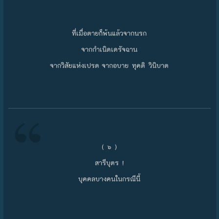
ที่เมื่อตายก็พ้นแล้วจากนรก
จากกำเนิดเดรัจฉาน
จากวิสัยแห่งเปรต จากอบาย ทุคติ วินิบาต
( ๖ )
สารีบุตร !
บุคคลบางคนในกรณีนี้