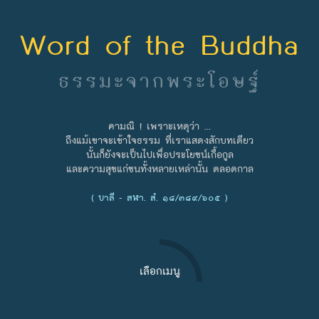
Word of the Buddha
ธรรมะจากพระโอษฐ์
คามณิ ! เพราะเหตุว่า ...
ถึงแม้เขาจะเข้าใจธรรม ที่เราแสดงสักบทเดียว
นั้นก็ยังจะเป็นไปเพื่อประโยชน์เกื้อกูล
และความสุขแก่ชนทั้งหลายเหล่านั้น ตลอดกาล
( บาลี - สฬา. สํ. ๑๘/๓๘๙/๖๐๕ )
เลือกเมนู