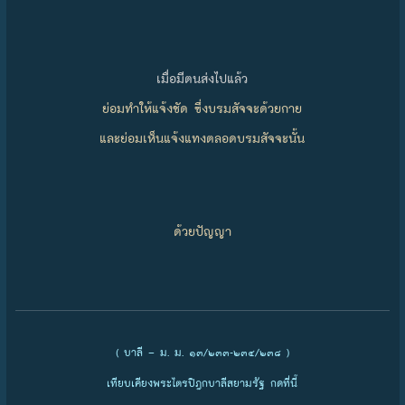
เมื่อมีตนส่งไปแล้ว
ย่อมทำให้แจ้งชัด ซึ่งบรมสัจจะด้วยกาย
และย่อมเห็นแจ้งแทงตลอดบรมสัจจะนั้น
ด้วยปัญญา
( บาลี – ม. ม. ๑๓/๒๓๓-๒๓๔/๒๓๘ )
เทียบเคียงพระไตรปิฎกบาลีสยามรัฐ กดที่นี้