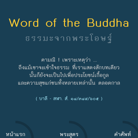
Word of the Buddha
ธรรมะจากพระโอษฐ์
คามณิ ! เพราะเหตุว่า ...
ถึงแม้เขาจะเข้าใจธรรม ที่เราแสดงสักบทเดียว
นั้นก็ยังจะเป็นไปเพื่อประโยชน์เกื้อกูล
และความสุขแก่ชนทั้งหลายเหล่านั้น ตลอดกาล
( บาลี - สฬา. สํ. ๑๘/๓๘๙/๖๐๕ )
หน้าแรก
พระสูตร
คำศัพท์