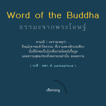
Word of the Buddha
ธรรมะจากพระโอษฐ์
คามณิ ! เพราะเหตุว่า ...
ถึงแม้เขาจะเข้าใจธรรม ที่เราแสดงสักบทเดียว
นั้นก็ยังจะเป็นไปเพื่อประโยชน์เกื้อกูล
และความสุขแก่ชนทั้งหลายเหล่านั้น ตลอดกาล
( บาลี - สฬา. สํ. ๑๘/๓๘๙/๖๐๕ )
เลือกเมนู