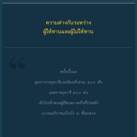
Skip to content
ความต่างกันระหว่าง
ผู้ให้ทานและผู้ไม่ให้ทาน
ครั้งนั้นแล
สุมนาราชกุมารีแวดล้อมด้วยรถ ๕๐๐ คัน
และราชกุมารี ๕๐๐ คน
เข้าไปเฝ้าพระผู้มีพระภาคถึงที่ประทับ
ถวายอภิวาทแล้วนั่ง ณ ที่สมควร