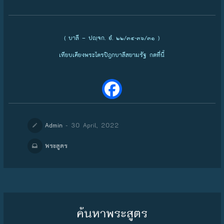
( บาลี – ปญฺจก. อํ. ๒๒/๓๔-๓๖/๓๑ )
เทียบเคียงพระไตรปิฎกบาลีสยามรัฐ กดที่นี้
- 30 April, 2022
Admin
พระสูตร
ค้นหาพระสูตร