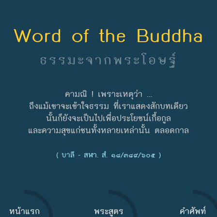
Word of the Buddha
ธรรมะจากพระโอษฐ์
คามณิ ! เพราะเหตุว่า ...
ถึงแม้เขาจะเข้าใจธรรม ที่เราแสดงสักบทเดียว
นั้นก็ยังจะเป็นไปเพื่อประโยชน์เกื้อกูล
และความสุขแก่ชนทั้งหลายเหล่านั้น ตลอดกาล
( บาลี - สฬา. สํ. ๑๘/๓๘๙/๖๐๕ )
หน้าแรก
พระสูตร
คำศัพท์