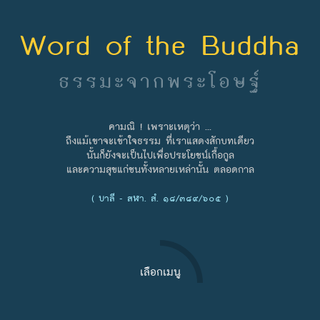
Word of the Buddha
ธรรมะจากพระโอษฐ์
คามณิ ! เพราะเหตุว่า ...
ถึงแม้เขาจะเข้าใจธรรม ที่เราแสดงสักบทเดียว
นั้นก็ยังจะเป็นไปเพื่อประโยชน์เกื้อกูล
และความสุขแก่ชนทั้งหลายเหล่านั้น ตลอดกาล
( บาลี - สฬา. สํ. ๑๘/๓๘๙/๖๐๕ )
เลือกเมนู