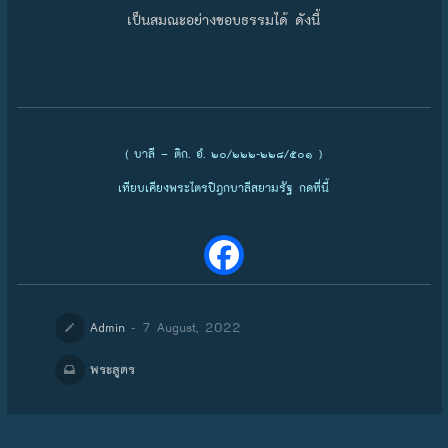
เป็นสมณะอย่างชอบธรรมได้ ดังนี้
( บาลี – ติก. อํ. ๒๐/๒๒๒-๒๒๘/๕๐๑ )
เทียบเคียงพระไตรปิฎกบาลีสยามรัฐ กดที่นี้
- 7 August, 2022
Admin
พระสูตร