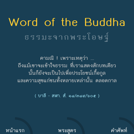
Word of the Buddha
ธรรมะจากพระโอษฐ์
คามณิ ! เพราะเหตุว่า ...
ถึงแม้เขาจะเข้าใจธรรม ที่เราแสดงสักบทเดียว
นั้นก็ยังจะเป็นไปเพื่อประโยชน์เกื้อกูล
และความสุขแก่ชนทั้งหลายเหล่านั้น ตลอดกาล
( บาลี - สฬา. สํ. ๑๘/๓๘๙/๖๐๕ )
หน้าแรก
พระสูตร
คำศัพท์