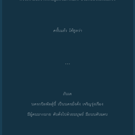
ครั้นแล้ว ได้ทูลว่า
…
ภันเต
นครกบิลพัสดุ์นี้ เป็นนครมั่งคั่ง เจริญรุ่งเรือง
มีผู้คนมากมาย คับคั่งไปด้วยมนุษย์ มีถนนคับแคบ