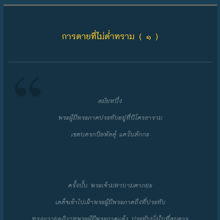
Skip to content
การตายที่ไม่ต่ำทราม ( ๑ )
สมัยหนึ่ง
พระผู้มีพระภาคประทับอยู่ที่นิโครธาราม
เขตนครกบิลพัสดุ์ แคว้นสักกะ
ครั้งนั้น พระเจ้ามหานามศากยะ
เสด็จเข้าไปเฝ้าพระผู้มีพระภาคถึงที่ประทับ
ทรงถวายอภิวาทพระผู้มีพระภาคแล้ว ประทับนั่งในที่สมควร