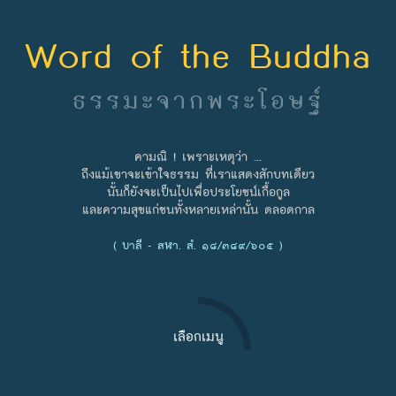
Word of the Buddha
ธรรมะจากพระโอษฐ์
คามณิ ! เพราะเหตุว่า ...
ถึงแม้เขาจะเข้าใจธรรม ที่เราแสดงสักบทเดียว
นั้นก็ยังจะเป็นไปเพื่อประโยชน์เกื้อกูล
และความสุขแก่ชนทั้งหลายเหล่านั้น ตลอดกาล
( บาลี - สฬา. สํ. ๑๘/๓๘๙/๖๐๕ )
เลือกเมนู