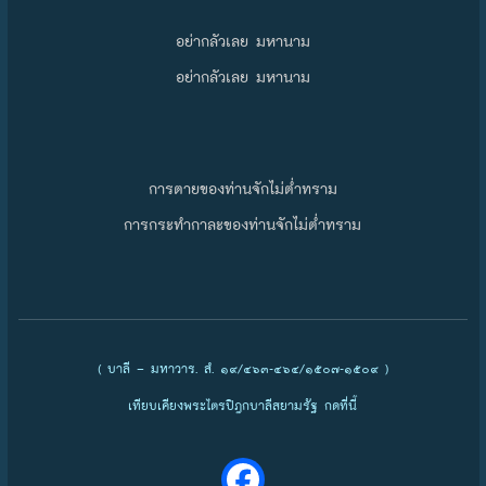
อย่ากลัวเลย มหานาม
อย่ากลัวเลย มหานาม
การตายของท่านจักไม่ต่ำทราม
การกระทำกาละของท่านจักไม่ต่ำทราม
( บาลี – มหาวาร. สํ. ๑๙/๔๖๓-๔๖๔/๑๕๐๗-๑๕๐๙ )
เทียบเคียงพระไตรปิฎกบาลีสยามรัฐ กดที่นี้