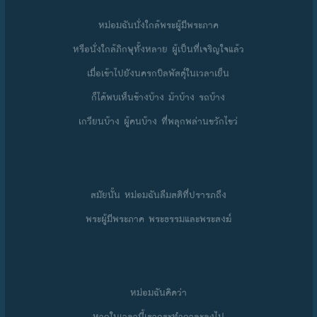
หม่อมฉันนั่งใกล้พระผู้มีพระภาค
หรือนั่งใกล้ภิกษุทั้งหลาย ผู้เป็นที่เจริญใจแล้ว
เมื่อเข้าไปยังนครกบิลพัสดุ์ในเวลาเย็น
ก็ได้พบเห็นช้างบ้าง ม้าบ้าง รถบ้าง
เกวียนบ้าง ผู้คนบ้าง ที่พลุกพล่านขวักไขว่
สมัยนั้น หม่อมฉันลืมสติที่ปรารภถึง
พระผู้มีพระภาค พระธรรมและพระสงฆ์
หม่อมฉันคิดว่า
หากในเวลานี้เรากระทำกาละลงไป