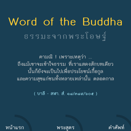
Word of the Buddha
ธรรมะจากพระโอษฐ์
คามณิ ! เพราะเหตุว่า ...
ถึงแม้เขาจะเข้าใจธรรม ที่เราแสดงสักบทเดียว
นั้นก็ยังจะเป็นไปเพื่อประโยชน์เกื้อกูล
และความสุขแก่ชนทั้งหลายเหล่านั้น ตลอดกาล
( บาลี - สฬา. สํ. ๑๘/๓๘๙/๖๐๕ )
หน้าแรก
พระสูตร
คำศัพท์