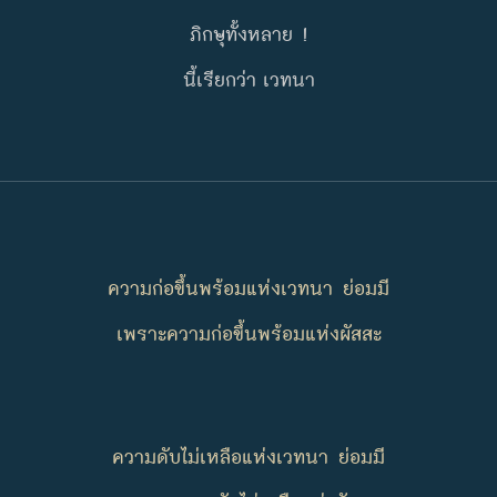
ภิกษุทั้งหลาย !
นี้เรียกว่า เวทนา
ความก่อขึ้นพร้อมแห่งเวทนา ย่อมมี
เพราะความก่อขึ้นพร้อมแห่งผัสสะ
ความดับไม่เหลือแห่งเวทนา ย่อมมี