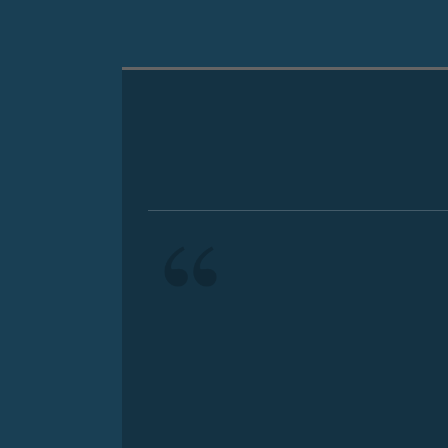
content