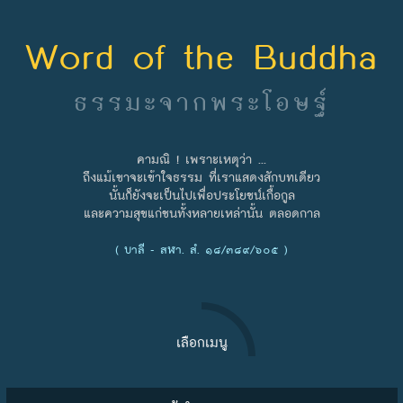
Word of the Buddha
ธรรมะจากพระโอษฐ์
คามณิ ! เพราะเหตุว่า ...
ถึงแม้เขาจะเข้าใจธรรม ที่เราแสดงสักบทเดียว
นั้นก็ยังจะเป็นไปเพื่อประโยชน์เกื้อกูล
และความสุขแก่ชนทั้งหลายเหล่านั้น ตลอดกาล
( บาลี - สฬา. สํ. ๑๘/๓๘๙/๖๐๕ )
เลือกเมนู